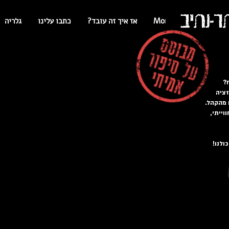
ת-רנתיב
More
?אז איך זה עובד
כתבו עלינו
גלריה
?
זציה
 מהקהל.
ייתי,
ולנו!