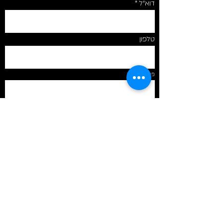
דוא״ל
טלפון
פרטי הפניה
Send
חברים באיגוד
תיאטרון הפלייבק
בישראל